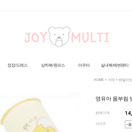
정장/드레스
상하복/원피스
아우터
실내복/배변팬티
HOME
>
기타
>
배앓이방
영유아 몸부림 방
14
판매가격
사이즈