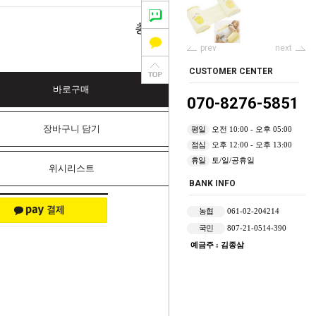
0
총 상품 금액
원
prev
next
CUSTOMER CENTER
바로구매
070-8276-5851
장바구니 담기
평일
오전 10:00 - 오후 05:00
점심
오후 12:00 - 오후 13:00
휴일
토/일/공휴일
위시리스트
BANK INFO
농협
061-02-204214
국민
807-21-0514-390
예금주 : 김종삼