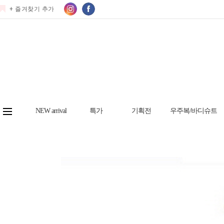
+ 즐겨찾기 추가
NEW arrival
특가
기획전
우주복/바디슈트