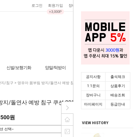
로그인
회원가입
장바구니
0
주문조회
마이페이지
+3,000P
신발/보행기화
양말/턱받이
기타/잡화
시즌상품
공지사항
출석체크
지/침구
> 영유아 몸부림 방지/돌연사 예방 침구 쿠션 201335
1:1문의
상품후기
장바구니
배송조회
지/돌연사 예방 침구 쿠션 201335
마이페이지
등급안내
,500원
VIEW HISTORY