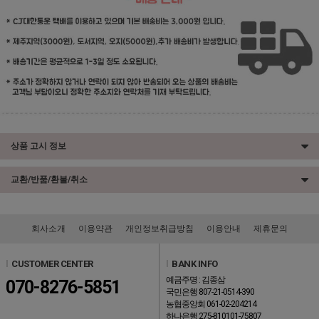
상품 고시 정보
교환/반품/환불/취소
회사소개
이용약관
개인정보취급방침
이용안내
제휴문의
l
CUSTOMER CENTER
l
BANK INFO
예금주명 : 김종삼
070-8276-5851
국민은행 807-21-0514-390
농협중앙회 061-02-204214
하나은행 275-810101-75807