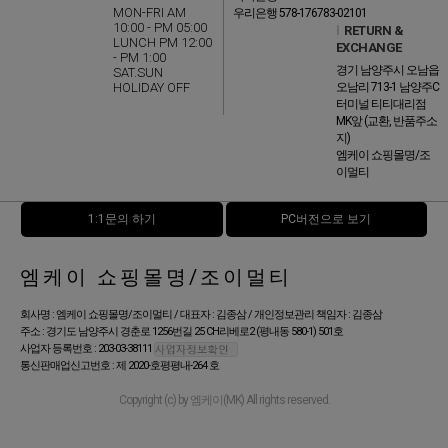
MON-FRI AM
우리은행 578-176783-02101
10:00 - PM 05:00
l
RETURN &
LUNCH PM 12:00
EXCHANGE
- PM 1:00
경기 남양주시 오남읍
SAT.SUN
HOLIDAY OFF
오남리 713-1 남양주C
터미널 티티대리점
MK앞 (교환, 반품주소
지)
엠케이 쇼핑몰명/조
이멀티
1:1문의 하기
PC버전으로 보기
엠케이 쇼핑몰명/조이멀티
회사명 : 엠케이 쇼핑몰명/조이멀티 / 대표자 : 김종삼 / 개인정보관리 책임자 : 김종삼
주소 : 경기도 남양주시 경춘로 1256번길 25 CH리베로2 (평내동 580-1) 501호
사업자 등록번호 : 203-03-38111
통신판매업신고번호 : 제 2020-호평평내-264 호
Copyright (c) by 엠케이(MK) All rights reserved.