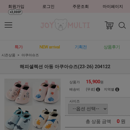
회원가입
로그인
주문조회
마이페이지
+3,000P
특가
NEW arrival
기획전
상품후기
시즌상품
아쿠아슈즈
해피셀렉션 아동 아쿠아슈즈(23-26) 204122
15,900
상품가
원
배송비
(무료)
지역별
사이즈
0
원
총 상품 금액