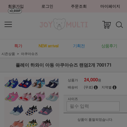
회원가입
로그인
주문조회
마이페이지
+3,000P
특가
NEW arrival
기획전
상품후기
시즌상품
아쿠아슈즈
플레이 하와이 아동 아쿠아슈즈 랜덤2개 700171
24,000
상품가
원
배송비
(무료)
지역별
사이즈
상품이 품절되었습니다.