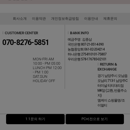
회사소개
이용약관
개인정보취급방침
이용안내
제휴문의
l
CUSTOMER CENTER
l
BANK INFO
예금주명 : 김종삼
070-8276-5851
국민은행 807-21-0514-390
농협중앙회 061-02-204214
하나은행 275-810101-75807
MON-FRI AM
우리은행 578-176783-02101
10:00 - PM 05:00
l
RETURN &
LUNCH PM 12:00
EXCHANGE
- PM 1:00
경기 남양주시 오남읍
SAT.SUN
HOLIDAY OFF
오남리 713-1 남양주C
터미널 티티대리점
MK앞 (교환, 반품주소
지)
엠케이 쇼핑몰명/조
이멀티
1:1문의 하기
PC버전으로 보기