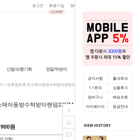
로그인
회원가입
장바구니
0
주문조회
마이페이지
+3,000P
신발/보행기화
양말/턱받이
기타/잡화
시즌상품
공지사항
출석체크
이
> 반투명포켓 민소매아동방수턱받이랜덤2개(M-XL)204684
1:1문의
상품후기
장바구니
배송조회
소매아동방수턱받이랜덤2개(M-
마이페이지
등급안내
,900원
VIEW HISTORY