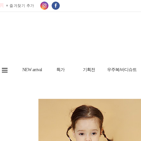
+ 즐겨찾기 추가
NEW arrival
특가
기획전
우주복/바디슈트