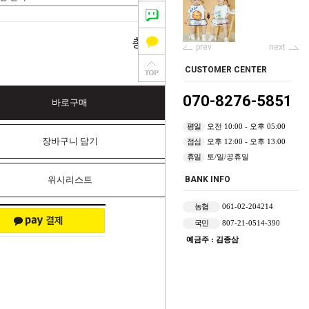
0
총 상품 금액
원
prev
next
CUSTOMER CENTER
070-8276-5851
바로구매
평일
오전 10:00 - 오후 05:00
장바구니 담기
점심
오후 12:00 - 오후 13:00
휴일
토/일/공휴일
위시리스트
BANK INFO
농협
061-02-204214
국민
807-21-0514-390
예금주 : 김종삼