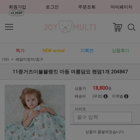
회원가입
로그인
주문조회
마이페이지
+3,000P
특가
NEW arrival
기획전
상품후기
기타
배앓이방지/침구
11종거즈이불블랭킷 아동 여름담요 랜덤1개 204847
18,800
상품가
원
배송비
(무료)
지역별
사이즈
상품이 품절되었습니다.