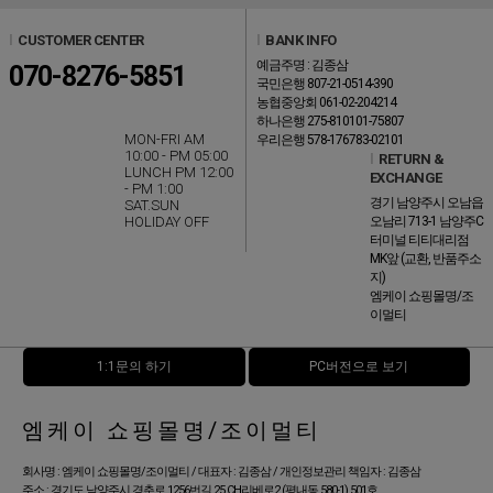
l
CUSTOMER CENTER
l
BANK INFO
예금주명 : 김종삼
070-8276-5851
국민은행 807-21-0514-390
농협중앙회 061-02-204214
하나은행 275-810101-75807
MON-FRI AM
우리은행 578-176783-02101
10:00 - PM 05:00
l
RETURN &
LUNCH PM 12:00
EXCHANGE
- PM 1:00
경기 남양주시 오남읍
SAT.SUN
HOLIDAY OFF
오남리 713-1 남양주C
터미널 티티대리점
MK앞 (교환, 반품주소
지)
엠케이 쇼핑몰명/조
이멀티
1:1문의 하기
PC버전으로 보기
엠케이 쇼핑몰명/조이멀티
회사명 : 엠케이 쇼핑몰명/조이멀티 / 대표자 : 김종삼 / 개인정보관리 책임자 : 김종삼
주소 : 경기도 남양주시 경춘로 1256번길 25 CH리베로2 (평내동 580-1) 501호