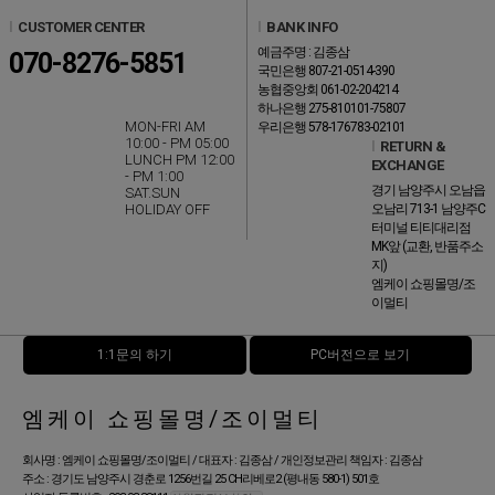
l
CUSTOMER CENTER
l
BANK INFO
예금주명 : 김종삼
070-8276-5851
국민은행 807-21-0514-390
농협중앙회 061-02-204214
하나은행 275-810101-75807
MON-FRI AM
우리은행 578-176783-02101
10:00 - PM 05:00
l
RETURN &
LUNCH PM 12:00
EXCHANGE
- PM 1:00
경기 남양주시 오남읍
SAT.SUN
HOLIDAY OFF
오남리 713-1 남양주C
터미널 티티대리점
MK앞 (교환, 반품주소
지)
엠케이 쇼핑몰명/조
이멀티
1:1문의 하기
PC버전으로 보기
엠케이 쇼핑몰명/조이멀티
회사명 : 엠케이 쇼핑몰명/조이멀티 / 대표자 : 김종삼 / 개인정보관리 책임자 : 김종삼
주소 : 경기도 남양주시 경춘로 1256번길 25 CH리베로2 (평내동 580-1) 501호