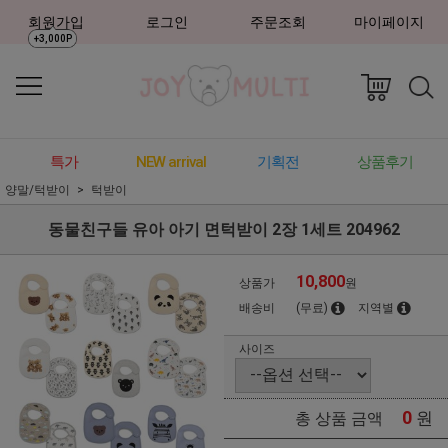
회원가입
로그인
주문조회
마이페이지
+3,000P
특가
NEW arrival
기획전
상품후기
양말/턱받이
턱받이
동물친구들 유아 아기 면턱받이 2장 1세트 204962
10,800
상품가
원
배송비
(무료)
지역별
사이즈
0
원
총 상품 금액