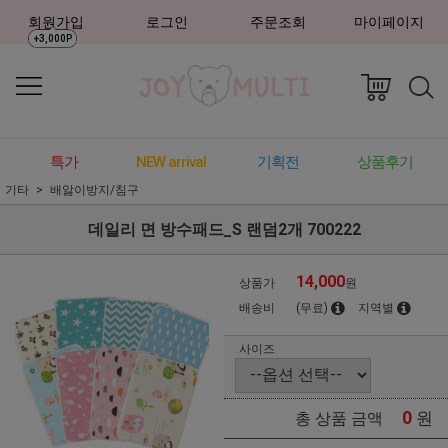
회원가입
로그인
주문조회
마이페이지
+3,000P
특가
NEW arrival
기획전
상품후기
기타
배앓이방지/침구
데일리 면 방수패드_S 랜덤2개 700222
14,000
상품가
원
배송비
(무료)
지역별
사이즈
0
원
총 상품 금액