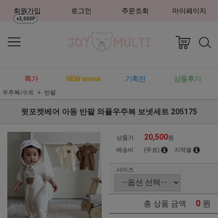
회원가입
로그인
주문조회
마이페이지
+3,000P
특가
NEW arrival
기획전
상품후기
우주복/수트
반팔
뒷포켓베어 아동 반팔 와플우주복 보넷세트 205175
20,500
상품가
원
배송비
(무료)
지역별
사이즈
0
원
총 상품 금액