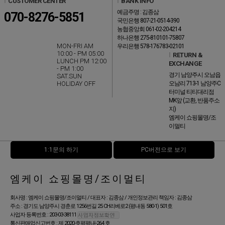
l
CUSTOMER CENTER
l
BANK INFO
예금주명 : 김종삼
070-8276-5851
국민은행 807-21-0514-390
농협중앙회 061-02-204214
하나은행 275-810101-75807
MON-FRI AM
우리은행 578-176783-02101
10:00 - PM 05:00
l
RETURN &
LUNCH PM 12:00
EXCHANGE
- PM 1:00
경기 남양주시 오남읍
SAT.SUN
HOLIDAY OFF
오남리 713-1 남양주C
터미널 티티대리점
MK앞 (교환, 반품주소
지)
엠케이 쇼핑몰명/조
이멀티
1:1문의 하기
PC버전으로 보기
엠케이 쇼핑몰명/조이멀티
회사명 : 엠케이 쇼핑몰명/조이멀티 / 대표자 : 김종삼 / 개인정보관리 책임자 : 김종삼
주소 : 경기도 남양주시 경춘로 1256번길 25 CH리베로2 (평내동 580-1) 501호
사업자 등록번호 : 203-03-38111
통신판매업신고번호 : 제 2020-호평평내-264 호