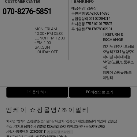
l
CUSTOMER CENTER
l
BANK INFO
예금주명 : 김종삼
070-8276-5851
국민은행 807-21-0514-390
농협중앙회 061-02-204214
하나은행 275-810101-75807
MON-FRI AM
우리은행 578-176783-02101
10:00 - PM 05:00
l
RETURN &
LUNCH PM 12:00
EXCHANGE
- PM 1:00
경기 남양주시 오남읍
SAT.SUN
HOLIDAY OFF
오남리 713-1 남양주C
터미널 티티대리점
MK앞 (교환, 반품주소
지)
엠케이 쇼핑몰명/조
이멀티
1:1문의 하기
PC버전으로 보기
엠케이 쇼핑몰명/조이멀티
회사명 : 엠케이 쇼핑몰명/조이멀티 / 대표자 : 김종삼 / 개인정보관리 책임자 : 김종삼
주소 : 경기도 남양주시 경춘로 1256번길 25 CH리베로2 (평내동 580-1) 501호
사업자 등록번호 : 203-03-38111
통신판매업신고번호 : 제 2020-호평평내-264 호