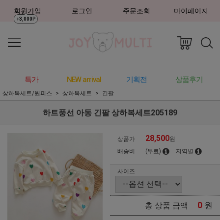
회원가입
로그인
주문조회
마이페이지
+3,000P
특가
NEW arrival
기획전
상품후기
상하복세트/원피스
상하복세트
긴팔
하트풍선 아동 긴팔 상하복세트205189
28,500
상품가
원
배송비
(무료)
지역별
사이즈
0
원
총 상품 금액