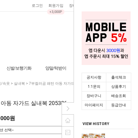
로그인
회원가입
장바구니
0
주문조회
마이페이지
+3,000P
신발/보행기화
양말/턱받이
기타/잡화
시즌상품
공지사항
출석체크
/속옷
>
실내복
> 7부컬러곰 패턴 아동 자가드 실내복 205386
1:1문의
상품후기
장바구니
배송조회
아동 자가드 실내복 205386
마이페이지
등급안내
,000원
VIEW HISTORY