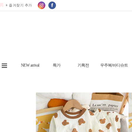
+ 즐겨찾기 추가
NEW arrival
특가
기획전
우주복/바디슈트