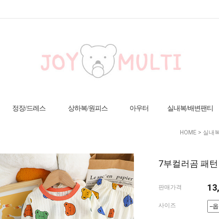
정장/드레스
상하복/원피스
아우터
실내복/배변팬티
HOME
>
실내복
7부컬러곰 패턴 
13
판매가격
사이즈