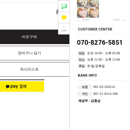
0
총 상품 금액
원
prev
next
CUSTOMER CENTER
바로구매
070-8276-5851
장바구니 담기
평일
오전 10:00 - 오후 05:00
점심
오후 12:00 - 오후 13:00
휴일
토/일/공휴일
위시리스트
BANK INFO
농협
061-02-204214
국민
807-21-0514-390
예금주 : 김종삼