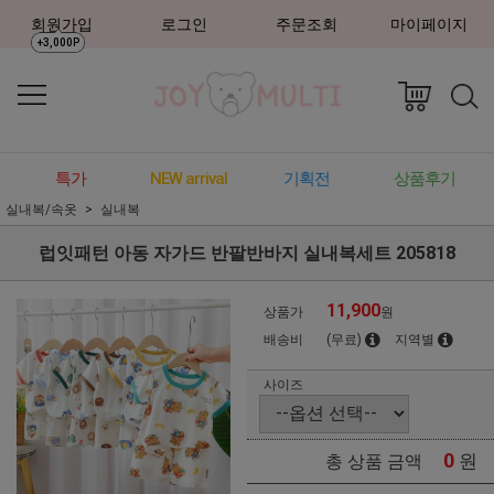
회원가입
로그인
주문조회
마이페이지
+3,000P
특가
NEW arrival
기획전
상품후기
실내복/속옷
실내복
럽잇패턴 아동 자가드 반팔반바지 실내복세트 205818
11,900
상품가
원
배송비
(무료)
지역별
사이즈
0
원
총 상품 금액