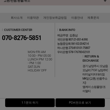
교환/반품/환불/취소
회사소개
이용약관
개인정보취급방침
이용안내
제휴문의
l
CUSTOMER CENTER
l
BANK INFO
예금주명 : 김종삼
070-8276-5851
국민은행 807-21-0514-390
농협중앙회 061-02-204214
하나은행 275-810101-75807
MON-FRI AM
우리은행 578-176783-02101
10:00 - PM 05:00
l
RETURN &
LUNCH PM 12:00
EXCHANGE
- PM 1:00
경기 남양주시 오남읍
SAT.SUN
HOLIDAY OFF
오남리 713-1 남양주C
터미널 티티대리점
MK앞 (교환, 반품주소
지)
엠케이 쇼핑몰명/조
이멀티
1:1문의 하기
PC버전으로 보기