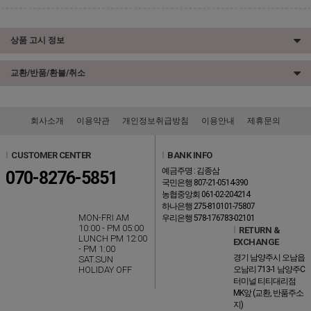
상품 고시 정보
교환/반품/환불/취소
회사소개
이용약관
개인정보취급방침
이용안내
제휴문의
l
CUSTOMER CENTER
l
BANK INFO
예금주명 : 김종삼
070-8276-5851
국민은행 807-21-0514-390
농협중앙회 061-02-204214
하나은행 275-810101-75807
MON-FRI AM
우리은행 578-176783-02101
10:00 - PM 05:00
l
RETURN &
LUNCH PM 12:00
EXCHANGE
- PM 1:00
경기 남양주시 오남읍
SAT.SUN
HOLIDAY OFF
오남리 713-1 남양주C
터미널 티티대리점
MK앞 (교환, 반품주소
지)