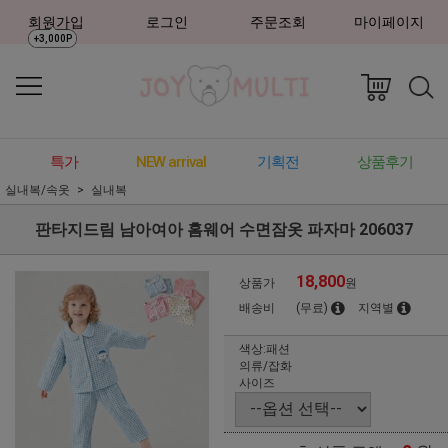
회원가입
로그인
주문조회
마이페이지
+3,000P
특가
NEW arrival
기획전
상품후기
실내복/속옷
실내복
판타지드림 남아여아 홈웨어 수면잠옷 파자마 206037
18,800
상품가
원
배송비
(무료)
지역별
색상:패션
의류/잡화
사이즈