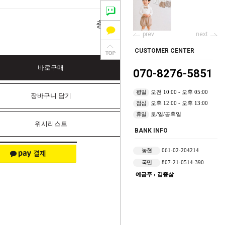
0
총 상품 금액
원
prev
next
CUSTOMER CENTER
바로구매
070-8276-5851
평일
오전 10:00 - 오후 05:00
장바구니 담기
점심
오후 12:00 - 오후 13:00
휴일
토/일/공휴일
위시리스트
BANK INFO
농협
061-02-204214
국민
807-21-0514-390
예금주 : 김종삼