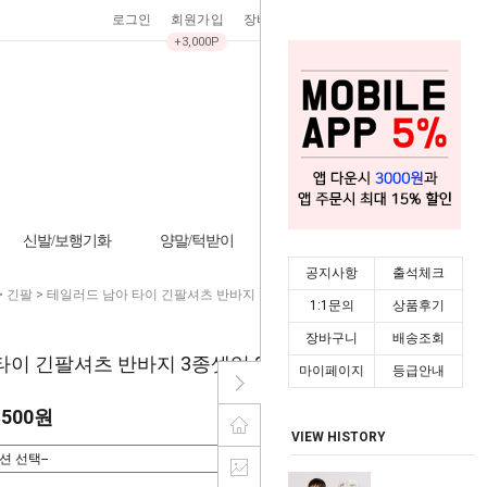
로그인
회원가입
장바구니
0
주문조회
마이페이지
+3,000P
신발/보행기화
양말/턱받이
기타/잡화
시즌상품
공지사항
출석체크
>
긴팔
> 테일러드 남아 타이 긴팔셔츠 반바지 3종셋업 304498
1:1문의
상품후기
장바구니
배송조회
이 긴팔셔츠 반바지 3종셋업 304498
마이페이지
등급안내
,500원
VIEW HISTORY