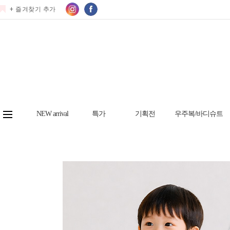
+ 즐겨찾기 추가
NEW arrival
특가
기획전
우주복/바디슈트