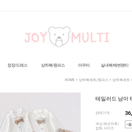
정장/드레스
상하복/원피스
아우터
실내복/배변팬티
HOME
>
상하복세트/원피스
>
상하복세트
테일러드 남아 타
36
판매가격
색상:패션의류/
잡화 사이즈