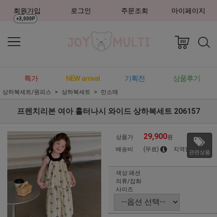
회원가입
로그인
주문조회
마이페이지
+3,000P
특가
NEW arrival
기획전
상품후기
상하복세트/원피스
상하복세트
민소매
프렌치리본 여아 홀터나시 와이드 상하복세트 206157
29,900
상품가
원
배송비
(무료)
지역별
관련상품
색상:패션
의류/잡화
사이즈