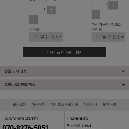
색상:패션의류/잡화
사이즈
사이즈
선택상품 장바구니 담기
상품 고시 정보
교환/반품/환불/취소
회사소개
이용약관
개인정보취급방침
이용안내
제휴문의
l
CUSTOMER CENTER
l
BANK INFO
예금주명 : 김종삼
070-8276-5851