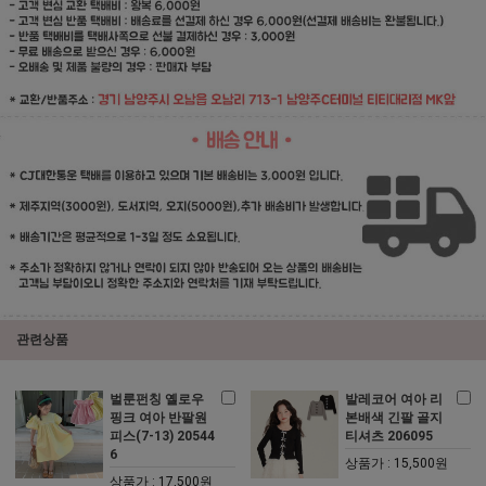
관련상품
벌룬펀칭 옐로우
발레코어 여아 리
핑크 여아 반팔원
본배색 긴팔 골지
피스(7-13) 20544
티셔츠 206095
6
상품가 : 15,500원
상품가 : 17,500원