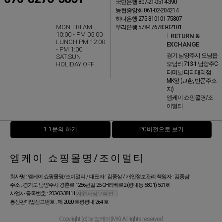
국민은행 807-21-0514-390
농협중앙회 061-02-204214
하나은행 275-810101-75807
MON-FRI AM
우리은행 578-176783-02101
10:00 - PM 05:00
l
RETURN &
LUNCH PM 12:00
EXCHANGE
- PM 1:00
경기 남양주시 오남읍
SAT.SUN
HOLIDAY OFF
오남리 713-1 남양주C
터미널 티티대리점
MK앞 (교환, 반품주소
지)
엠케이 쇼핑몰명/조
이멀티
1:1문의 하기
PC버전으로 보기
엠케이 쇼핑몰명/조이멀티
회사명 : 엠케이 쇼핑몰명/조이멀티 / 대표자 : 김종삼 / 개인정보관리 책임자 : 김종삼
주소 : 경기도 남양주시 경춘로 1256번길 25 CH리베로2 (평내동 580-1) 501호
사업자 등록번호 : 203-03-38111
통신판매업신고번호 : 제 2020-호평평내-264 호
Copyright (c) by 엠케이(MK) All rights reserved.