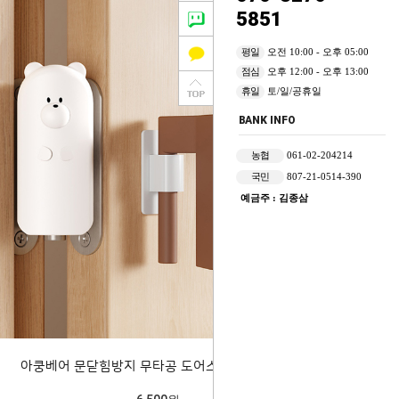
5851
평일
오전 10:00 - 오후 05:00
점심
오후 12:00 - 오후 13:00
휴일
토/일/공휴일
BANK INFO
농협
061-02-204214
국민
807-21-0514-390
예금주 : 김종삼
아쿵베어 문닫힘방지 무타공 도어스토퍼 205882