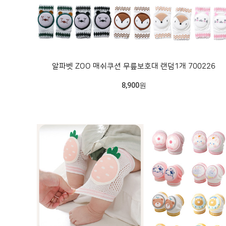
알파벳 ZOO 매쉬쿠션 무릎보호대 랜덤1개 700226
8,900원