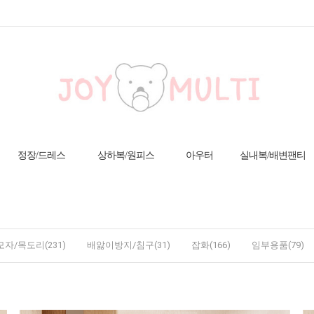
정장/드레스
상하복/원피스
아우터
실내복/배변팬티
모자/목도리(231)
배앓이방지/침구(31)
잡화(166)
임부용품(79)