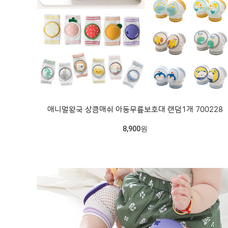
애니멀왕국 상큼매쉬 아동무릎보호대 랜덤1개 700228
8,900원