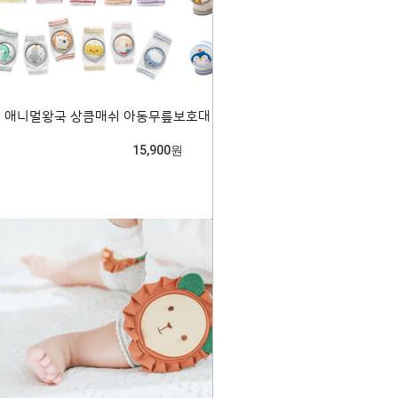
애니멀왕국 상큼매쉬 아동무릎보호대 랜덤2개 700229
15,900원