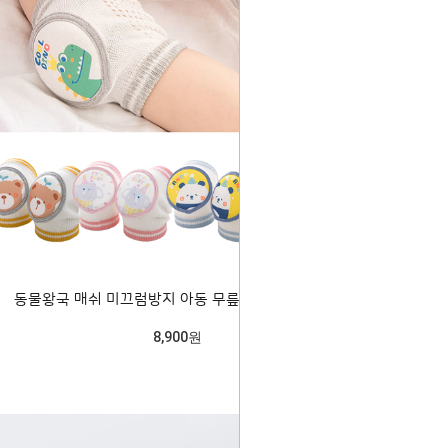
동물왕국 매쉬 미끄럼방지 아동 무릎보호대 204486
8,900원