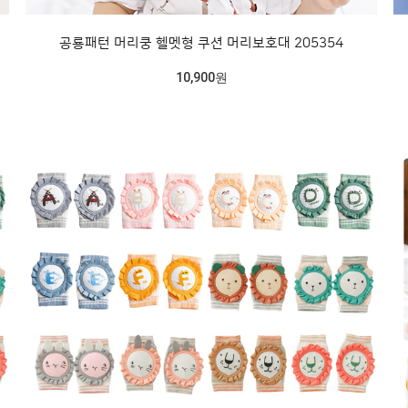
공룡패턴 머리쿵 헬멧형 쿠션 머리보호대 205354
10,900원