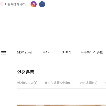
+ 즐겨찾기 추가
NEW arrival
특가
기획전
우주복/바디슈트
안전용품
아기띠/보낭(1)
유모차용품/가방(81)
안전용품(42)