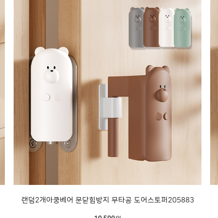
랜덤2개아쿵베어 문닫힘방지 무타공 도어스토퍼205883