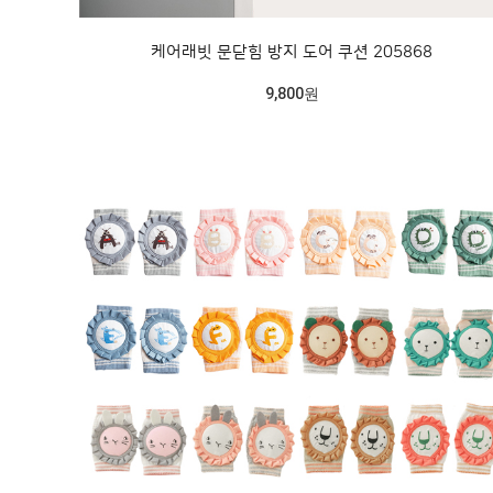
케어래빗 문닫힘 방지 도어 쿠션 205868
9,800원