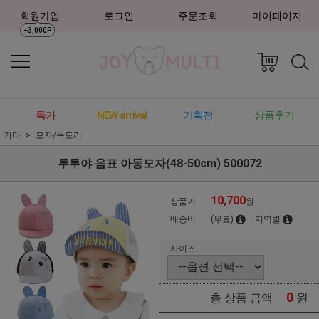
회원가입
로그인
주문조회
마이페이지
+3,000P
특가
NEW arrival
기획전
상품후기
기타
모자/목도리
투투야 음표 아동모자(48-50cm) 500072
10,700
상품가
원
배송비
(무료)
지역별
사이즈
0
원
총 상품 금액