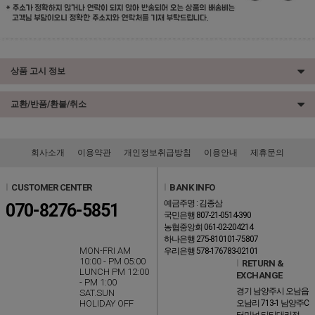
상품 고시 정보
교환/반품/환불/취소
회사소개
이용약관
개인정보취급방침
이용안내
제휴문의
l
CUSTOMER CENTER
l
BANK INFO
예금주명 : 김종삼
070-8276-5851
국민은행 807-21-0514-390
농협중앙회 061-02-204214
하나은행 275-810101-75807
MON-FRI AM
우리은행 578-176783-02101
10:00 - PM 05:00
l
RETURN &
LUNCH PM 12:00
EXCHANGE
- PM 1:00
경기 남양주시 오남읍
SAT.SUN
HOLIDAY OFF
오남리 713-1 남양주C
터미널 티티대리점