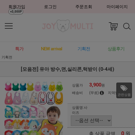
회원가입
로그인
주문조회
마이페이지
+3,000P
특가
NEW arrival
기획전
상품후기
기획전
[모음전] 유아 방수,면,실리콘,턱받이 (0-4세)
3,900
상품가
원
배송비
(무료)
지역별
관련상품
상품명:사
이즈
0
원
총 상품 금액