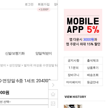
로그인
회원가입
장바구니
0
주문조회
마이페이지
+3,000P
신발/보행기화
양말/턱받이
기타/잡화
시즌상품
공지사항
출석체크
턱받이
>
성인양말
> 발자국 여성용 수면양말 6종 1세트 204309
1:1문의
상품후기
장바구니
배송조회
면양말 6종 1세트 204309
마이페이지
등급안내
900원
VIEW HISTORY