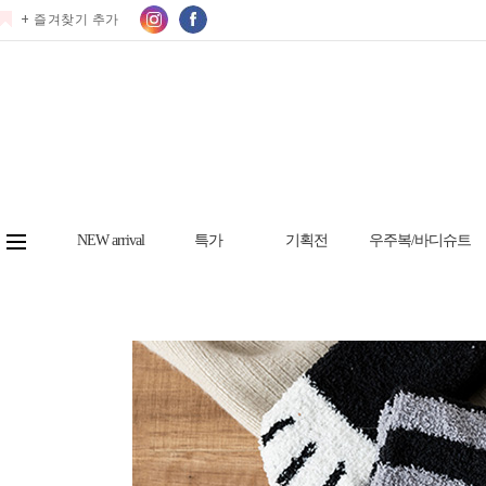
+ 즐겨찾기 추가
NEW arrival
특가
기획전
우주복/바디슈트