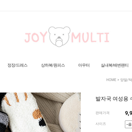
정장/드레스
상하복/원피스
아우터
실내복/배변팬티
HOME
>
양말/
발자국 여성용 수
9,
판매가격
사이즈