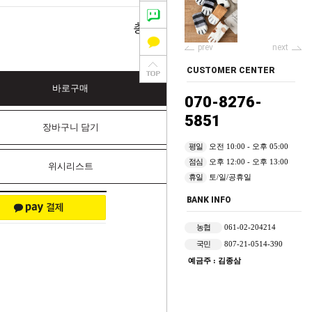
0
총 상품 금액
원
prev
next
CUSTOMER CENTER
바로구매
070-8276-
5851
장바구니 담기
평일
오전 10:00 - 오후 05:00
점심
오후 12:00 - 오후 13:00
위시리스트
휴일
토/일/공휴일
BANK INFO
농협
061-02-204214
국민
807-21-0514-390
예금주 : 김종삼