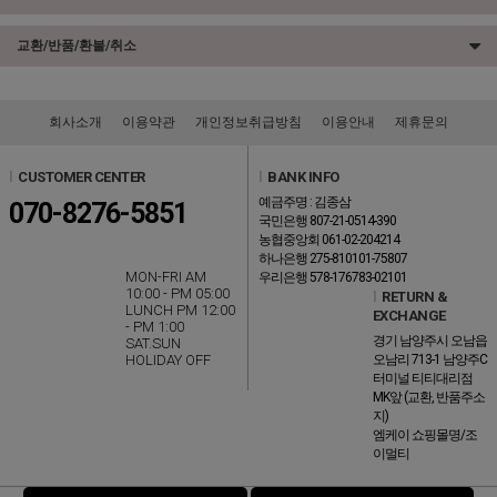
교환/반품/환불/취소
회사소개
이용약관
개인정보취급방침
이용안내
제휴문의
l
CUSTOMER CENTER
l
BANK INFO
예금주명 : 김종삼
070-8276-5851
국민은행 807-21-0514-390
농협중앙회 061-02-204214
하나은행 275-810101-75807
MON-FRI AM
우리은행 578-176783-02101
10:00 - PM 05:00
l
RETURN &
LUNCH PM 12:00
EXCHANGE
- PM 1:00
경기 남양주시 오남읍
SAT.SUN
HOLIDAY OFF
오남리 713-1 남양주C
터미널 티티대리점
MK앞 (교환, 반품주소
지)
엠케이 쇼핑몰명/조
이멀티