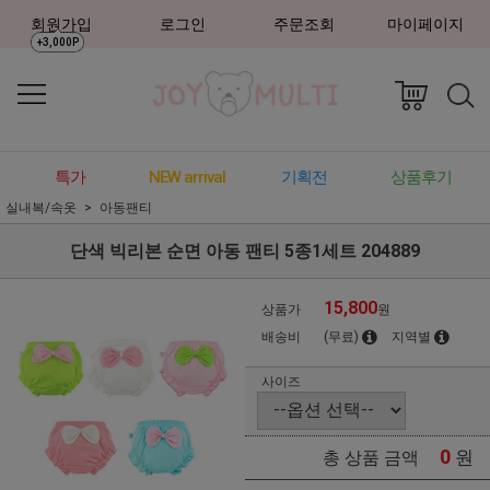
회원가입
로그인
주문조회
마이페이지
+3,000P
특가
NEW arrival
기획전
상품후기
실내복/속옷
아동팬티
단색 빅리본 순면 아동 팬티 5종1세트 204889
15,800
상품가
원
배송비
(무료)
지역별
사이즈
0
원
총 상품 금액