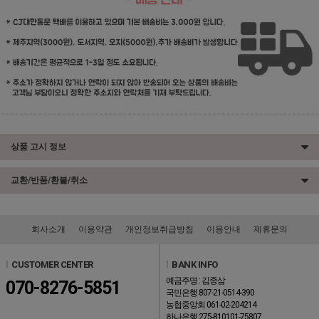
상품 고시 정보
교환/반품/환불/취소
회사소개
이용약관
개인정보취급방침
이용안내
제휴문의
l
CUSTOMER CENTER
l
BANK INFO
예금주명 : 김종삼
070-8276-5851
국민은행 807-21-0514-390
농협중앙회 061-02-204214
하나은행 275-810101-75807