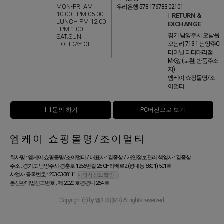
MON-FRI AM
우리은행 578-176783-02101
10:00 - PM 05:00
l
RETURN &
LUNCH PM 12:00
EXCHANGE
- PM 1:00
경기 남양주시 오남읍
SAT.SUN
HOLIDAY OFF
오남리 713-1 남양주C
터미널 티티대리점
MK앞 (교환, 반품주소
지)
엠케이 쇼핑몰명/조
이멀티
1:1문의 하기
PC버전으로 보기
엠케이 쇼핑몰명/조이멀티
회사명 : 엠케이 쇼핑몰명/조이멀티 / 대표자 : 김종삼 / 개인정보관리 책임자 : 김종삼
주소 : 경기도 남양주시 경춘로 1256번길 25 CH리베로2 (평내동 580-1) 501호
사업자 등록번호 : 203-03-38111
통신판매업신고번호 : 제 2020-호평평내-264 호
Copyright (c) by 엠케이(MK) All rights reserved.