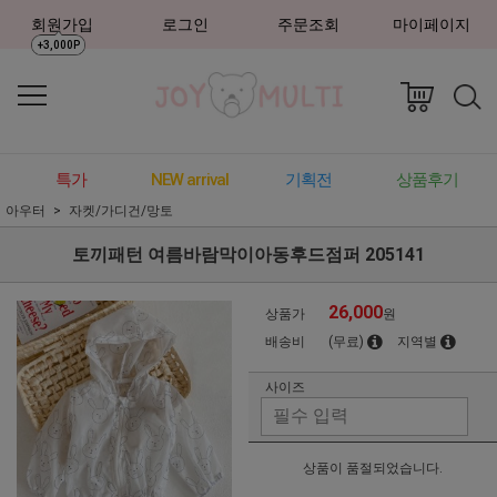
회원가입
로그인
주문조회
마이페이지
+3,000P
특가
NEW arrival
기획전
상품후기
아우터
자켓/가디건/망토
토끼패턴 여름바람막이아동후드점퍼 205141
26,000
상품가
원
배송비
(무료)
지역별
사이즈
상품이 품절되었습니다.