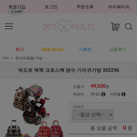
회원가입
로그인
주문조회
마이페이지
+3,000P
특가
NEW arrival
기획전
상품후기
기타
유모차용품/가방
빅도트 백팩 크로스백 방수 기저귀가방 303296
49,500
상품가
원
배송비
(무료)
지역별
사이즈
0
원
총 상품 금액