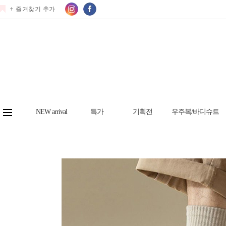
+ 즐겨찾기 추가
NEW arrival
특가
기획전
우주복/바디슈트