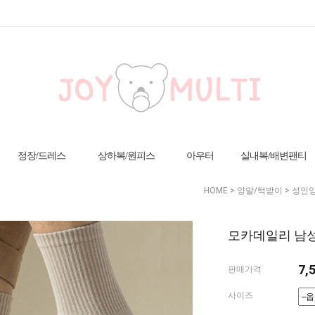
정장/드레스
상하복/원피스
아우터
실내복/배변팬티
HOME
>
양말/턱받이
>
성인
모카데일리 남성
7,
판매가격
사이즈