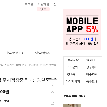
로그인
회원가입
장바구니
0
주문조회
마이페이지
+3,000P
신발/보행기화
양말/턱받이
기타/잡화
시즌상품
공지사항
출석체크
양말
> 모카데일리 남성 무지정장중목패션양말5족세트 205352
1:1문의
상품후기
장바구니
배송조회
 무지정장중목패션양말5족세트 205352
마이페이지
등급안내
500원
VIEW HISTORY