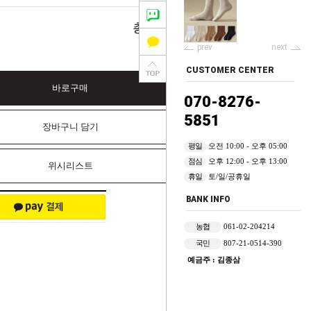
0
총 상품 금액
원
prev
next
CUSTOMER CENTER
바로구매
070-8276-
5851
장바구니 담기
평일
오전 10:00 - 오후 05:00
점심
오후 12:00 - 오후 13:00
위시리스트
휴일
토/일/공휴일
BANK INFO
농협
061-02-204214
국민
807-21-0514-390
예금주 : 김종삼