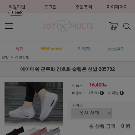
회원가입
로그인
주문조회
마이페이지
+3,000P
특가
NEW arrival
기획전
상품후기
신발
성인신발
에어메쉬 근무화 간호화 슬립온 신발 205732
16,400
상품가
원
배송비
(무료)
지역별
사이즈
0
원
총 상품 금액