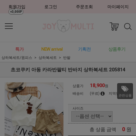
회원가입
로그인
주문조회
마이페이지
+3,000P
특가
NEW arrival
기획전
상품후기
상하복세트/원피스
상하복세트
반팔
초코쿠키 아동 카라반팔티 반바지 상하복세트 205814
18,900
상품가
원
배송비
(무료)
지역별
관련상품
사이즈
0
원
총 상품 금액