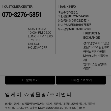
l
CUSTOMER CENTER
l
BANK INFO
예금주명 : 김종삼
070-8276-5851
국민은행 807-21-0514-390
농협중앙회 061-02-204214
하나은행 275-810101-75807
MON-FRI AM
우리은행 578-176783-02101
10:00 - PM 05:00
l
RETURN &
LUNCH PM 12:00
EXCHANGE
- PM 1:00
경기 남양주시 오남읍
SAT.SUN
HOLIDAY OFF
오남리 713-1 남양주C
터미널 티티대리점
MK앞 (교환, 반품주소
지)
엠케이 쇼핑몰명/조
이멀티
1:1문의 하기
PC버전으로 보기
엠케이 쇼핑몰명/조이멀티
회사명 : 엠케이 쇼핑몰명/조이멀티 / 대표자 : 김종삼 / 개인정보관리 책임자 : 김종삼
주소 : 경기도 남양주시 경춘로 1256번길 25 CH리베로2 (평내동 580-1) 501호