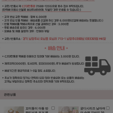
관련상품
꼬미둥이 아동 반
궁디시리즈 남아여
팔티셔츠 조거 멜
아 순면 긴바지 20