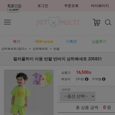
회원가입
로그인
주문조회
마이페이지
+3,000P
특가
NEW arrival
기획전
상품후기
상하복세트/원피스
상하복세트
반팔
컬러풀하이 아동 반팔 반바지 상하복세트 205821
16,500
상품가
원
배송비
(무료)
지역별
사이즈
0
원
총 상품 금액