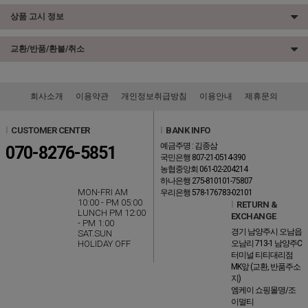
상품 고시 정보
교환/반품/환불/취소
회사소개
이용약관
개인정보취급방침
이용안내
제휴문의
l
CUSTOMER CENTER
l
BANK INFO
예금주명 : 김종삼
070-8276-5851
국민은행 807-21-0514-390
농협중앙회 061-02-204214
하나은행 275-810101-75807
MON-FRI AM
우리은행 578-176783-02101
10:00 - PM 05:00
l
RETURN &
LUNCH PM 12:00
EXCHANGE
- PM 1:00
경기 남양주시 오남읍
SAT.SUN
HOLIDAY OFF
오남리 713-1 남양주C
터미널 티티대리점
MK앞 (교환, 반품주소
지)
엠케이 쇼핑몰명/조
이멀티