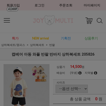
회원가입
로그인
주문조회
마이페이지
+3,000P
특가
NEW arrival
기획전
상품후기
상하복세트/원피스
상하복세트
반팔
캡베어 아동 와플 반팔 반바지 상하복세트 205826
14,500
상품가
원
배송비
(무료)
지역별
사이즈
0
원
총 상품 금액