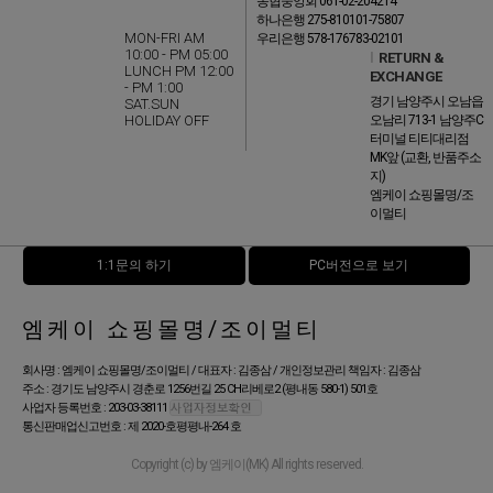
농협중앙회 061-02-204214
하나은행 275-810101-75807
MON-FRI AM
우리은행 578-176783-02101
10:00 - PM 05:00
l
RETURN &
LUNCH PM 12:00
EXCHANGE
- PM 1:00
경기 남양주시 오남읍
SAT.SUN
HOLIDAY OFF
오남리 713-1 남양주C
터미널 티티대리점
MK앞 (교환, 반품주소
지)
엠케이 쇼핑몰명/조
이멀티
1:1문의 하기
PC버전으로 보기
엠케이 쇼핑몰명/조이멀티
회사명 : 엠케이 쇼핑몰명/조이멀티 / 대표자 : 김종삼 / 개인정보관리 책임자 : 김종삼
주소 : 경기도 남양주시 경춘로 1256번길 25 CH리베로2 (평내동 580-1) 501호
사업자 등록번호 : 203-03-38111
통신판매업신고번호 : 제 2020-호평평내-264 호
Copyright (c) by 엠케이(MK) All rights reserved.