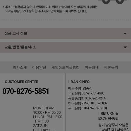
상품 고시 정보
교환/반품/환불/취소
회사소개
이용약관
개인정보취급방침
이용안내
제휴문의
l
CUSTOMER CENTER
l
BANK INFO
예금주명 : 김종삼
070-8276-5851
국민은행 807-21-0514-390
농협중앙회 061-02-204214
하나은행 275-810101-75807
MON-FRI AM
우리은행 578-176783-02101
10:00 - PM 05:00
l
RETURN &
LUNCH PM 12:00
EXCHANGE
- PM 1:00
경기 남양주시 오남읍
SAT.SUN
HOLIDAY OFF
오남리 713-1 남양주C