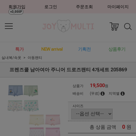
회원가입
로그인
주문조회
마이페이지
+3,000P
특가
NEW arrival
기획전
상품후기
실내복/속옷
아동팬티
프렌즈쿨 남아여아 주니어 드로즈팬티 4개세트 205869
19,500
상품가
원
배송비
(무료)
지역별
사이즈
0
원
총 상품 금액