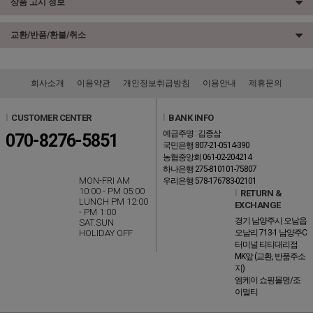
상품 고시 정보
교환/반품/환불/취소
회사소개
이용약관
개인정보취급방침
이용안내
제휴문의
l
CUSTOMER CENTER
l
BANK INFO
예금주명 : 김종삼
070-8276-5851
국민은행 807-21-0514-390
농협중앙회 061-02-204214
하나은행 275-810101-75807
MON-FRI AM
우리은행 578-176783-02101
10:00 - PM 05:00
l
RETURN &
LUNCH PM 12:00
EXCHANGE
- PM 1:00
경기 남양주시 오남읍
SAT.SUN
HOLIDAY OFF
오남리 713-1 남양주C
터미널 티티대리점
MK앞 (교환, 반품주소
지)
엠케이 쇼핑몰명/조
이멀티