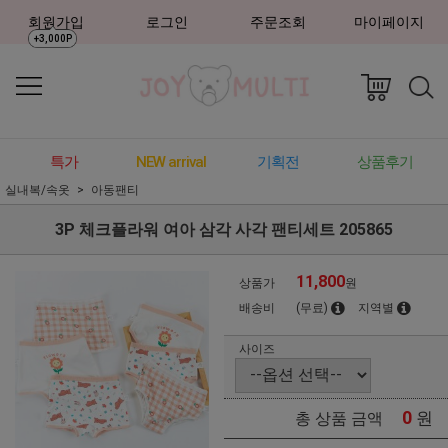
회원가입
로그인
주문조회
마이페이지
+3,000P
특가
NEW arrival
기획전
상품후기
실내복/속옷
아동팬티
3P 체크플라워 여아 삼각 사각 팬티세트 205865
11,800
상품가
원
배송비
(무료)
지역별
사이즈
0
원
총 상품 금액