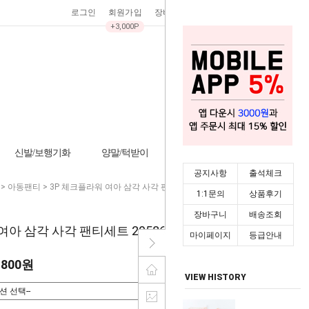
로그인
회원가입
장바구니
0
주문조회
마이페이지
+3,000P
신발/보행기화
양말/턱받이
기타/잡화
시즌상품
공지사항
출석체크
>
아동팬티
> 3P 체크플라워 여아 삼각 사각 팬티세트 205865
1:1문의
상품후기
장바구니
배송조회
여아 삼각 사각 팬티세트 205865
마이페이지
등급안내
,800원
VIEW HISTORY