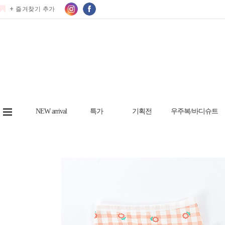
+ 즐겨찾기 추가
NEW arrival
특가
기획전
우주복/바디슈트