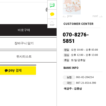
0
총 상품 금액
원
prev
next
CUSTOMER CENTER
바로구매
070-8276-
5851
장바구니 담기
평일
오전 10:00 - 오후 05:00
점심
오후 12:00 - 오후 13:00
위시리스트
휴일
토/일/공휴일
BANK INFO
농협
061-02-204214
국민
807-21-0514-390
예금주 : 김종삼