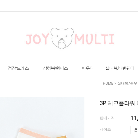
정장/드레스
상하복/원피스
아우터
실내복/배변팬티
HOME
>
실내복/속옷
3P 체크플라워 
11
판매가격
사이즈