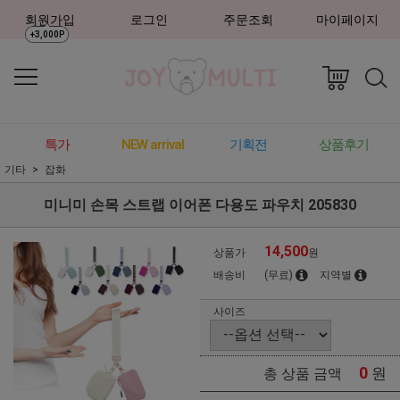
회원가입
로그인
주문조회
마이페이지
+3,000P
특가
NEW arrival
기획전
상품후기
기타
잡화
미니미 손목 스트랩 이어폰 다용도 파우치 205830
14,500
상품가
원
배송비
(무료)
지역별
사이즈
0
원
총 상품 금액