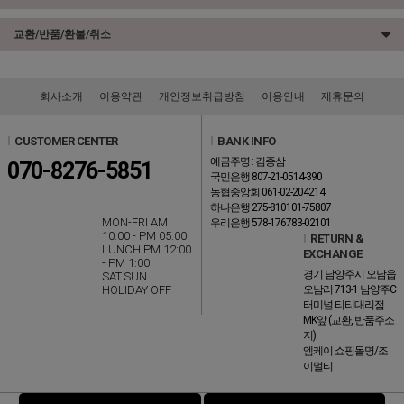
교환/반품/환불/취소
회사소개
이용약관
개인정보취급방침
이용안내
제휴문의
l
CUSTOMER CENTER
l
BANK INFO
예금주명 : 김종삼
070-8276-5851
국민은행 807-21-0514-390
농협중앙회 061-02-204214
하나은행 275-810101-75807
MON-FRI AM
우리은행 578-176783-02101
10:00 - PM 05:00
l
RETURN &
LUNCH PM 12:00
EXCHANGE
- PM 1:00
경기 남양주시 오남읍
SAT.SUN
HOLIDAY OFF
오남리 713-1 남양주C
터미널 티티대리점
MK앞 (교환, 반품주소
지)
엠케이 쇼핑몰명/조
이멀티