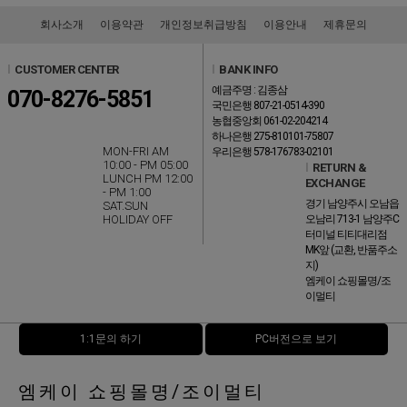
회사소개
이용약관
개인정보취급방침
이용안내
제휴문의
l
CUSTOMER CENTER
l
BANK INFO
예금주명 : 김종삼
070-8276-5851
국민은행 807-21-0514-390
농협중앙회 061-02-204214
하나은행 275-810101-75807
MON-FRI AM
우리은행 578-176783-02101
10:00 - PM 05:00
l
RETURN &
LUNCH PM 12:00
EXCHANGE
- PM 1:00
경기 남양주시 오남읍
SAT.SUN
HOLIDAY OFF
오남리 713-1 남양주C
터미널 티티대리점
MK앞 (교환, 반품주소
지)
엠케이 쇼핑몰명/조
이멀티
1:1문의 하기
PC버전으로 보기
엠케이 쇼핑몰명/조이멀티