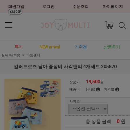
회원가입
로그인
주문조회
마이페이지
+3,000P
특가
NEW arrival
기획전
상품후기
실내복/속옷
아동팬티
컬러드로즈 남아 중장비 사각팬티 4개세트 205870
19,500
상품가
원
배송비
(무료)
지역별
사이즈
0
원
총 상품 금액