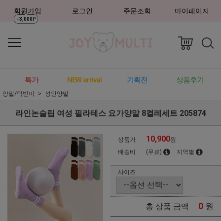
회원가입
로그인
주문조회
마이페이지
+3,000P
특가
NEW arrival
기획전
상품후기
양말/턱받이
성인양말
라인논슬립 여성 필라테스 요가양말 8켤레세트 205874
10,900
상품가
원
배송비
(무료)
지역별
사이즈
0
원
총 상품 금액