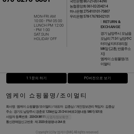
국민은행 807-21-0514-390
농협중앙회 061-02-204214
하나은행 275-810101-75807
MON-FRI AM
우리은행 578-176783-02101
10:00 - PM 05:00
l
RETURN &
LUNCH PM 12:00
EXCHANGE
- PM 1:00
경기 남양주시 오남읍
SAT.SUN
HOLIDAY OFF
오남리 713-1 남양주C
터미널 티티대리점
MK앞 (교환, 반품주소
지)
엠케이 쇼핑몰명/조
이멀티
1:1문의 하기
PC버전으로 보기
엠케이 쇼핑몰명/조이멀티
회사명 : 엠케이 쇼핑몰명/조이멀티 / 대표자 : 김종삼 / 개인정보관리 책임자 : 김종삼
주소 : 경기도 남양주시 경춘로 1256번길 25 CH리베로2 (평내동 580-1) 501호
사업자 등록번호 : 203-03-38111
통신판매업신고번호 : 제 2020-호평평내-264 호
Copyright (c) by 엠케이(MK) All rights reserved.