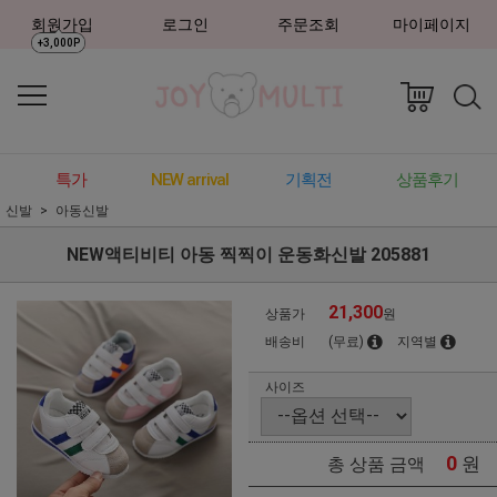
회원가입
로그인
주문조회
마이페이지
+3,000P
특가
NEW arrival
기획전
상품후기
신발
아동신발
NEW액티비티 아동 찍찍이 운동화신발 205881
21,300
상품가
원
배송비
(무료)
지역별
사이즈
0
원
총 상품 금액