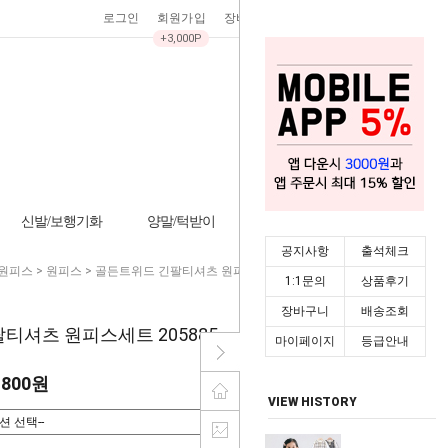
로그인
회원가입
장바구니
0
주문조회
마이페이지
+3,000P
신발/보행기화
양말/턱받이
기타/잡화
시즌상품
공지사항
출석체크
원피스
>
원피스
> 골든트위드 긴팔티셔츠 원피스세트 205885
1:1문의
상품후기
장바구니
배송조회
티셔츠 원피스세트 205885
마이페이지
등급안내
,800원
VIEW HISTORY