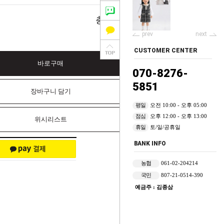
0
총 상품 금액
원
prev
next
CUSTOMER CENTER
바로구매
070-8276-
5851
장바구니 담기
평일
오전 10:00 - 오후 05:00
점심
오후 12:00 - 오후 13:00
위시리스트
휴일
토/일/공휴일
BANK INFO
농협
061-02-204214
국민
807-21-0514-390
예금주 : 김종삼