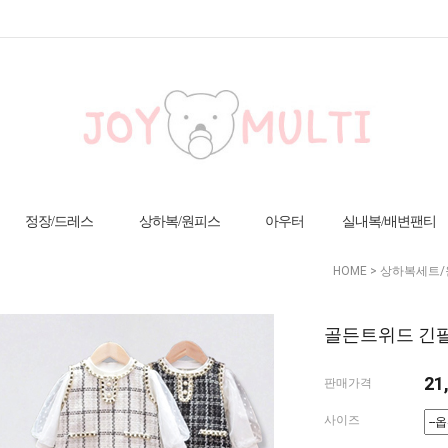
정장/드레스
상하복/원피스
아우터
실내복/배변팬티
HOME
>
상하복세트/
골든트위드 긴팔
21
판매가격
사이즈