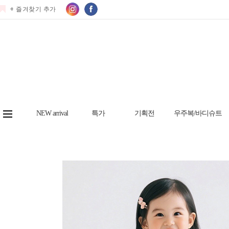
+ 즐겨찾기 추가
NEW arrival
특가
기획전
우주복/바디슈트