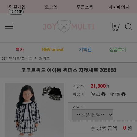
회원가입
로그인
주문조회
마이페이지
+3,000P
특가
NEW arrival
기획전
상품후기
상하복세트/원피스
원피스
코코트위드 여아동 원피스 자켓세트 205888
21,800
상품가
원
배송비
(무료)
지역별
사이즈
0
원
총 상품 금액