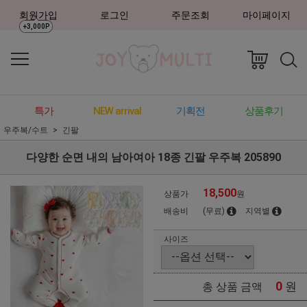
회원가입
로그인
주문조회
마이페이지
+3,000P
특가
NEW arrival
기획전
상품후기
우주복/수트
긴팔
다양한 순면 내의 남아여아 18종 긴팔 우주복 205890
18,500
상품가
원
배송비
(무료)
지역별
사이즈
0
원
총 상품 금액