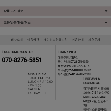
상품 고시 정보
교환/반품/환불/취소
회사소개
이용약관
개인정보취급방침
이용안내
제휴문의
l
CUSTOMER CENTER
l
BANK INFO
예금주명 : 김종삼
070-8276-5851
국민은행 807-21-0514-390
농협중앙회 061-02-204214
하나은행 275-810101-75807
MON-FRI AM
우리은행 578-176783-02101
10:00 - PM 05:00
l
RETURN &
LUNCH PM 12:00
EXCHANGE
- PM 1:00
경기 남양주시 오남읍
SAT.SUN
HOLIDAY OFF
오남리 713-1 남양주C
터미널 티티대리점
MK앞 (교환, 반품주소
지)
엠케이 쇼핑몰명/조