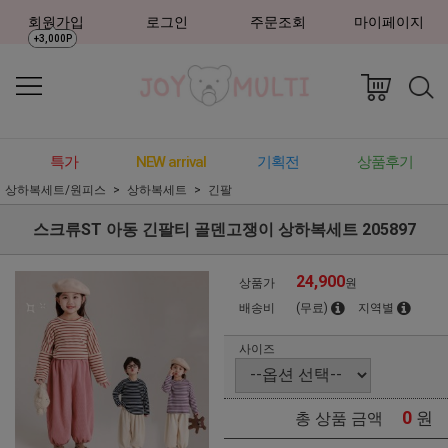
회원가입
로그인
주문조회
마이페이지
+3,000P
특가
NEW arrival
기획전
상품후기
상하복세트/원피스
상하복세트
긴팔
스크류ST 아동 긴팔티 골덴고쟁이 상하복세트 205897
24,900
상품가
원
배송비
(무료)
지역별
사이즈
0
원
총 상품 금액