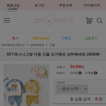
회원가입
로그인
주문조회
마이페이지
+3,000P
특가
NEW arrival
기획전
상품후기
상하복세트/원피스
상하복세트
긴팔
SET애니나그랑 아동 긴팔 조거팬츠 상하복세트 205898
24,900
상품가
원
배송비
(무료)
지역별
사이즈
0
원
총 상품 금액