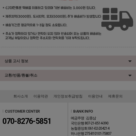
상품 고시 정보
교환/반품/환불/취소
회사소개
이용약관
개인정보취급방침
이용안내
제휴문의
l
CUSTOMER CENTER
l
BANK INFO
예금주명 : 김종삼
070-8276-5851
국민은행 807-21-0514-390
농협중앙회 061-02-204214
하나은행 275-810101-75807