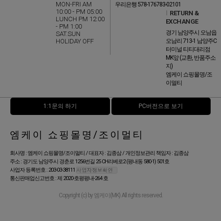
MON-FRI AM
우리은행 578-176783-02101
10:00 - PM 05:00
l
RETURN &
LUNCH PM 12:00
EXCHANGE
- PM 1:00
경기 남양주시 오남읍
SAT.SUN
HOLIDAY OFF
오남리 713-1 남양주C
터미널 티티대리점
MK앞 (교환, 반품주소
지)
엠케이 쇼핑몰명/조
이멀티
1:1문의 하기
PC버전으로 보기
엠케이 쇼핑몰명/조이멀티
회사명 : 엠케이 쇼핑몰명/조이멀티 / 대표자 : 김종삼 / 개인정보관리 책임자 : 김종삼
주소 : 경기도 남양주시 경춘로 1256번길 25 CH리베로2 (평내동 580-1) 501호
사업자 등록번호 : 203-03-38111
통신판매업신고번호 : 제 2020-호평평내-264 호
Copyright (c) by 엠케이(MK) All rights reserved.