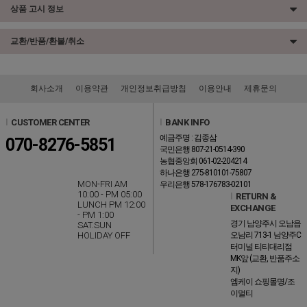
상품 고시 정보
교환/반품/환불/취소
회사소개
이용약관
개인정보취급방침
이용안내
제휴문의
l
CUSTOMER CENTER
l
BANK INFO
예금주명 : 김종삼
070-8276-5851
국민은행 807-21-0514-390
농협중앙회 061-02-204214
하나은행 275-810101-75807
MON-FRI AM
우리은행 578-176783-02101
10:00 - PM 05:00
l
RETURN &
LUNCH PM 12:00
EXCHANGE
- PM 1:00
경기 남양주시 오남읍
SAT.SUN
HOLIDAY OFF
오남리 713-1 남양주C
터미널 티티대리점
MK앞 (교환, 반품주소
지)
엠케이 쇼핑몰명/조
이멀티