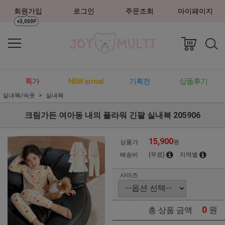
회원가입
로그인
주문조회
마이페이지
+3,000P
특가
NEW arrival
기획전
상품후기
실내복/속옷
실내복
크림가든 여아동 내의 플라워 긴팔 실내복 205906
15,900
상품가
원
배송비
(무료)
지역별
사이즈
0
원
총 상품 금액