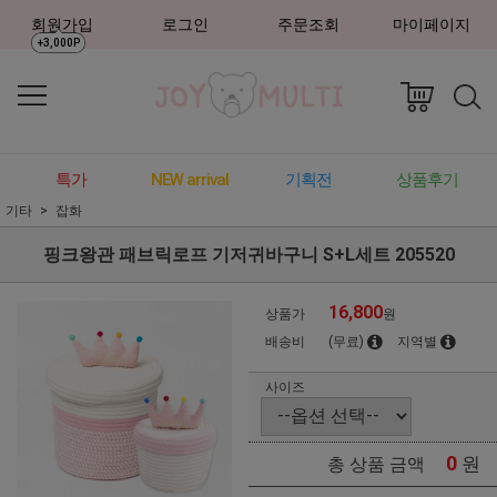
회원가입
로그인
주문조회
마이페이지
+3,000P
특가
NEW arrival
기획전
상품후기
기타
잡화
핑크왕관 패브릭로프 기저귀바구니 S+L세트 205520
16,800
상품가
원
배송비
(무료)
지역별
사이즈
0
원
총 상품 금액