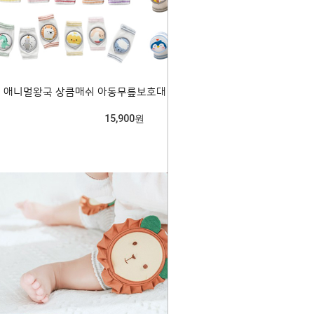
애니멀왕국 상큼매쉬 아동무릎보호대 랜덤2개 700229
15,900원