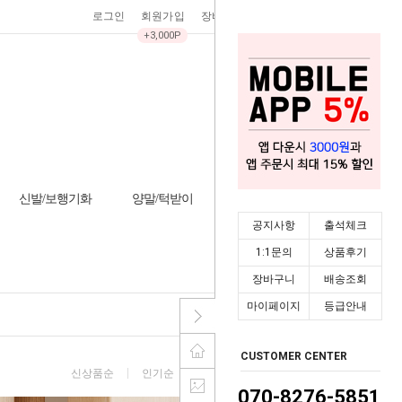
로그인
회원가입
장바구니
0
주문조회
마이페이지
+3,000P
신발/보행기화
양말/턱받이
기타/잡화
시즌상품
공지사항
출석체크
HOME
>
기타
>
안전용품
1:1문의
상품후기
장바구니
배송조회
마이페이지
등급안내
CUSTOMER CENTER
신상품순
인기순
낮은가격순
높은가격순
070-8276-5851