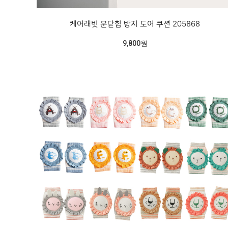
케어래빗 문닫힘 방지 도어 쿠션 205868
9,800원