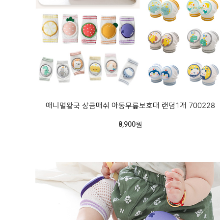
애니멀왕국 상큼매쉬 아동무릎보호대 랜덤1개 700228
8,900원