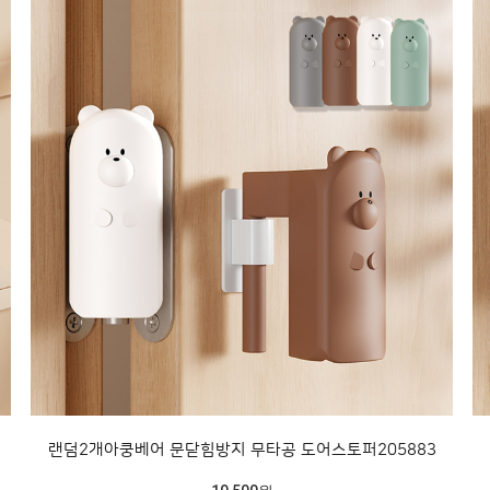
랜덤2개아쿵베어 문닫힘방지 무타공 도어스토퍼205883