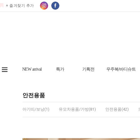
+ 즐겨찾기 추가
NEW arrival
특가
기획전
우주복/바디슈트
안전용품
아기띠/보낭(1)
유모차용품/가방(81)
안전용품(42)