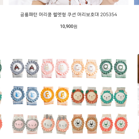
공룡패턴 머리쿵 헬멧형 쿠션 머리보호대 205354
10,900원