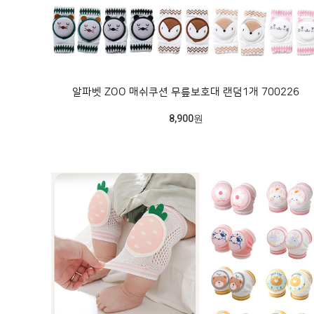
알파벳 ZOO 매쉬쿠션 무릎보호대 랜덤1개 700226
8,900원