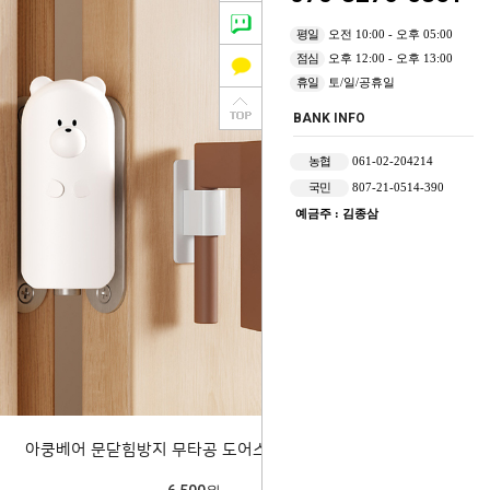
평일
오전 10:00 - 오후 05:00
점심
오후 12:00 - 오후 13:00
휴일
토/일/공휴일
BANK INFO
농협
061-02-204214
국민
807-21-0514-390
예금주 : 김종삼
아쿵베어 문닫힘방지 무타공 도어스토퍼 205882