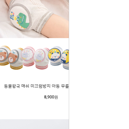
동물왕국 매쉬 미끄럼방지 아동 무릎보호대 204486
8,900원