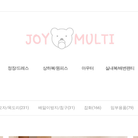
정장/드레스
상하복/원피스
아우터
실내복/배변팬티
모자/목도리(231)
배앓이방지/침구(31)
잡화(166)
임부용품(79)