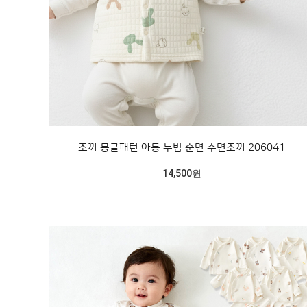
조끼 몽글패턴 아동 누빔 순면 수면조끼 206041
14,500원