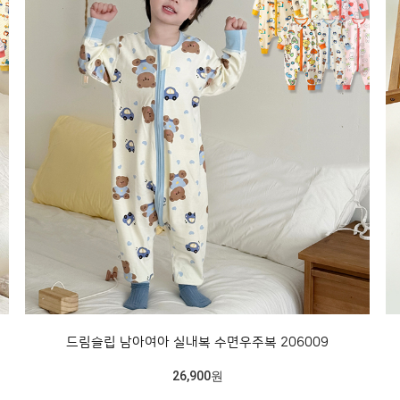
드림슬립 남아여아 실내복 수면우주복 206009
26,900원