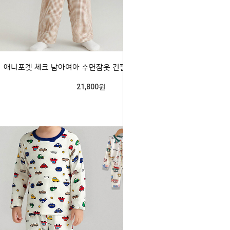
애니포켓 체크 남아여아 수면잠옷 긴팔파자마 206047
21,800원