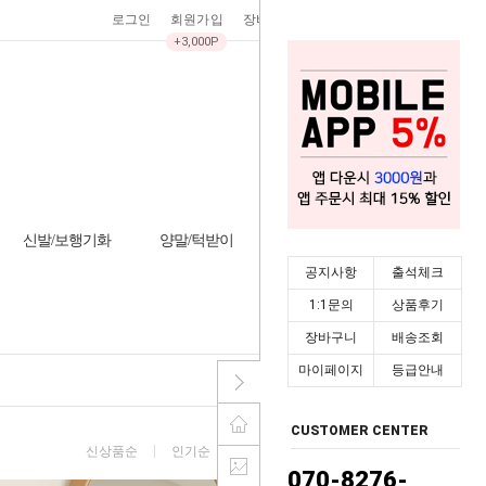
로그인
회원가입
장바구니
0
주문조회
마이페이지
+3,000P
신발/보행기화
양말/턱받이
기타/잡화
시즌상품
공지사항
출석체크
HOME
>
실내복/속옷
1:1문의
상품후기
장바구니
배송조회
마이페이지
등급안내
CUSTOMER CENTER
신상품순
인기순
낮은가격순
높은가격순
070-8276-