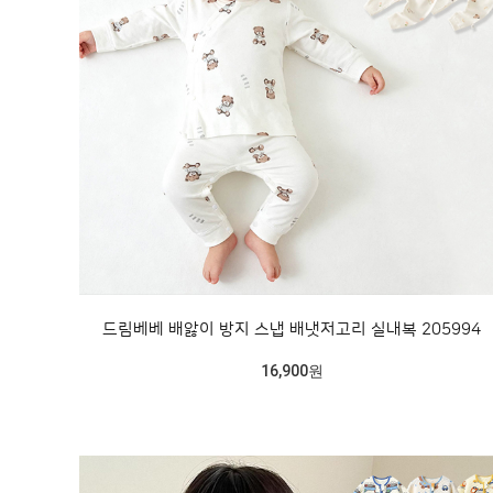
드림베베 배앓이 방지 스냅 배냇저고리 실내복 205994
16,900원