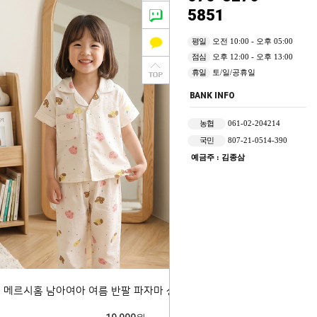
5851
평일
오전 10:00 - 오후 05:00
점심
오후 12:00 - 오후 13:00
휴일
토/일/공휴일
BANK INFO
농협
061-02-204214
국민
807-21-0514-390
예금주 : 김종삼
메르시홈 남아여아 여름 반팔 파자마 상하세트 206179