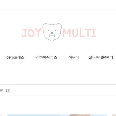
정장/드레스
상하복/원피스
아우터
실내복/배변팬티
티(23)