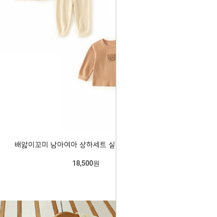
배앓이꼬미 남아여아 상하세트 실내복 206013
18,500원