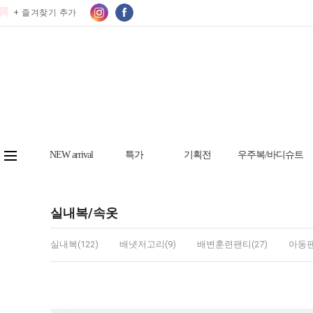
+ 즐겨찾기 추가
NEW arrival
특가
기획전
우주복/바디슈트
실내복/속옷
실내복(122)
배냇저고리(9)
배변훈련팬티(27)
아동팬