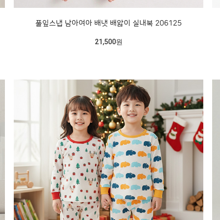
풀잎스냅 남아여아 배냇 배앓이 실내복 206125
21,500원