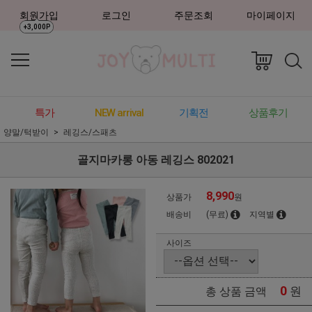
회원가입
로그인
주문조회
마이페이지
+3,000P
특가
NEW arrival
기획전
상품후기
양말/턱받이
레깅스/스패츠
골지마카롱 아동 레깅스 802021
8,990
상품가
원
배송비
(무료)
지역별
사이즈
0
원
총 상품 금액